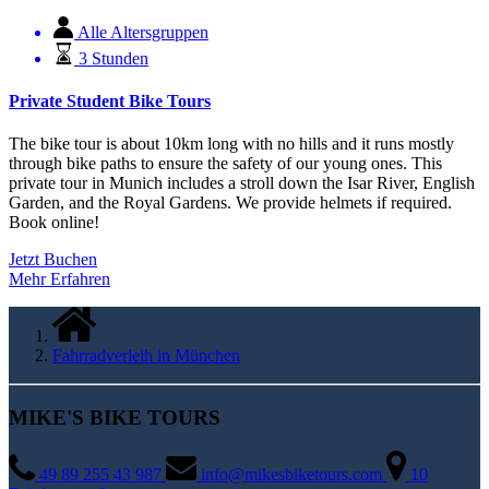
Alle Altersgruppen
3 Stunden
Private Student Bike Tours
The bike tour is about 10km long with no hills and it runs mostly
through bike paths to ensure the safety of our young ones. This
private tour in Munich includes a stroll down the Isar River, English
Garden, and the Royal Gardens. We provide helmets if required.
Book online!
Jetzt Buchen
Mehr Erfahren
Fahrradverleih in München
MIKE'S BIKE TOURS
49 89 255 43 987
info@mikesbiketours.com
10