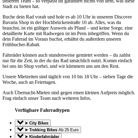
unserem Team – so verpasst du garantiert nichts von dem, was diese
Stadt zu bieten hat.
Buche dein Rad vorab und hole es ab 10 Uhr in unserem Discover
Bavaria Shop in der Hochbrückenstraße 10 ab. Alles, was du
brauchst, ist ein gültiger Ausweis als Pfand – und keine Sorge, eine
detaillierte Karte mit Radwegen ist im Preis inbegriffen. Wenn du
dein Fahrrad im Voraus buchst, erhältst du außerdem unseren
Frühbucher-Rabatt.
Fahrräder können auch stundenweise gemietet werden – du zahlst
nur für die Zeit, in der du das Rad tatsächlich nutzt. Komm einfach
bei uns im Shop vorbei, und wir kümmern uns um den Rest.
Unsere Mietzeiten sind täglich von 10 bis 18 Uhr – sieben Tage die
Woche, auch an Feiertagen.
Auch Übernacht-Mieten sind gegen einen kleinen Aufpreis möglich.
Frag einfach unser Team nach weiteren Infos.
Verfügbare Fahrradtypen
➤ City Bikes
➤ Trekking Bikes
Ab 25 Euro
➤ Kinderfahrräder