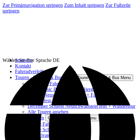
Zur Primärnavigation springen
Zum Inhalt springen
Zur Fußzeile
springen
Wählen Sie Ihre Sprache
Startseite
DE
Kontakt
Fahrradverleih
Touren - Fahrrad & Bus
Open Touren - Fahrrad & Bus Menu
Klassische Fahrradtour
Mini Classic Bike Tour mit Biergartenstopp
Schloss Neuschwanstein Bus + Fahrradtour
Oktoberfest-Tischreservierung
December Schloss Neuschwanstein Bus + Wandertour
Alle Touren ansehen
Private Touren
Open Private Touren Menu
Private Fahrradtouren
Private Schülerradtouren
Alle privaten Touren ansehen