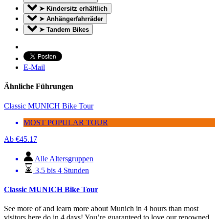
➤ Kindersitz erhältlich
➤ Anhängerfahrräder
➤ Tandem Bikes
E-Mail
Ähnliche Führungen
Classic MUNICH Bike Tour
MOST POPULAR TOUR
Ab
€
45.17
Alle Altersgruppen
3,5 bis 4 Stunden
Classic MUNICH Bike Tour
See more of and learn more about Munich in 4 hours than most
visitors here do in 4 days!
You’re guaranteed to love our renowned