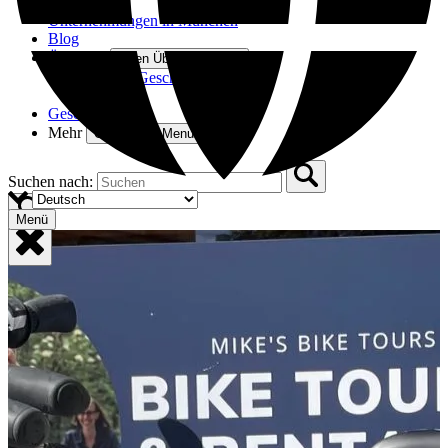
Treffpunkte
Unternehmungen in München
Blog
Über uns
Open Über uns Menu
Unsere Geschichte
FAQ
Geschenkkarten
Mehr
Open More Menu
Suchen nach:
Menü