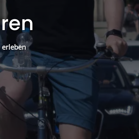
uren
 erleben