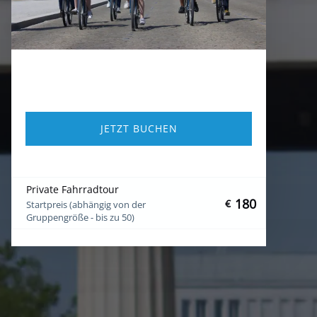
JETZT BUCHEN
Private Fahrradtour
180
€
Startpreis (abhängig von der
Gruppengröße - bis zu 50)