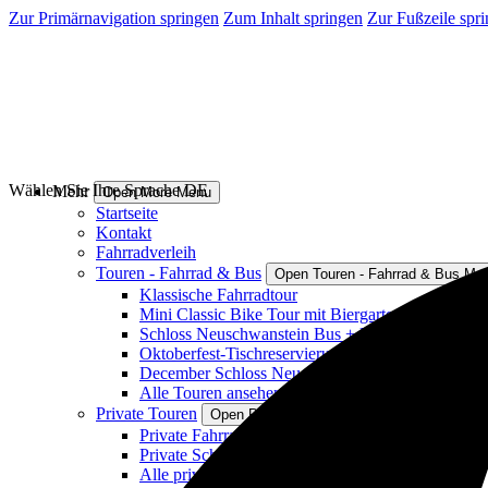
Zur Primärnavigation springen
Zum Inhalt springen
Zur Fußzeile spr
Wählen Sie Ihre Sprache
DE
Mehr
Open More Menu
Startseite
Kontakt
Fahrradverleih
Touren - Fahrrad & Bus
Open Touren - Fahrrad & Bus Me
Klassische Fahrradtour
Mini Classic Bike Tour mit Biergartenstopp
Schloss Neuschwanstein Bus + Fahrradtour
Oktoberfest-Tischreservierung
December Schloss Neuschwanstein Bus + Wander
Alle Touren ansehen
Private Touren
Open Private Touren Menu
Private Fahrradtouren
Private Schülerradtouren
Alle privaten Touren ansehen