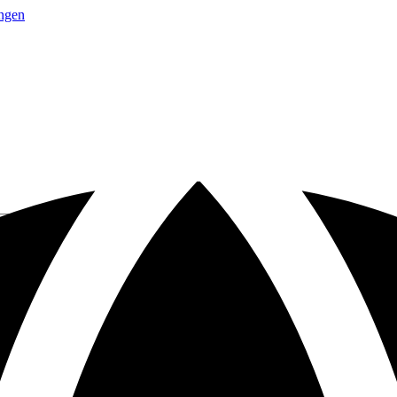
ingen
nu
tour