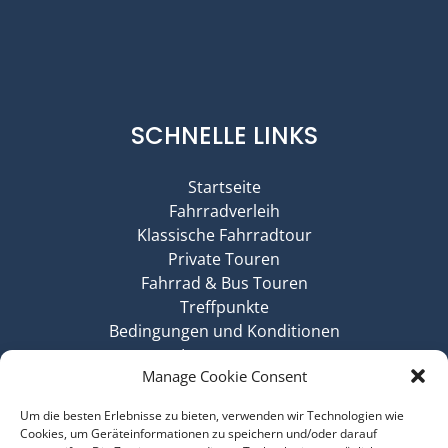
SCHNELLE LINKS
Startseite
Fahrradverleih
Klassische Fahrradtour
Private Touren
Fahrrad & Bus Touren
Treffpunkte
Bedingungen und Konditionen
Impressum
Manage Cookie Consent
Haftungsausschluss
Cookie-Richtlinie
Um die besten Erlebnisse zu bieten, verwenden wir Technologien wie
Datenschutz
Cookies, um Geräteinformationen zu speichern und/oder darauf