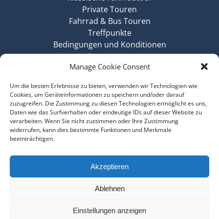
Private Touren
Fahrrad & Bus Touren
Treffpunkte
Bedingungen und Konditionen
Impressum
Manage Cookie Consent
Haftungsausschluss
Cookie-Richtlinie
Um die besten Erlebnisse zu bieten, verwenden wir Technologien wie
Datenschutz
Cookies, um Geräteinformationen zu speichern und/oder darauf
Jobangebote
zuzugreifen. Die Zustimmung zu diesen Technologien ermöglicht es uns,
Daten wie das Surfverhalten oder eindeutige IDs auf dieser Website zu
Widerrufsbelehrung
verarbeiten. Wenn Sie nicht zustimmen oder Ihre Zustimmung
Geschenkkarte
widerrufen, kann dies bestimmte Funktionen und Merkmale
Kontakt
beeinträchtigen.
Geschenkkarte
Akzeptieren
GESCHENKKARTE KAUFEN
Ablehnen
Einstellungen anzeigen