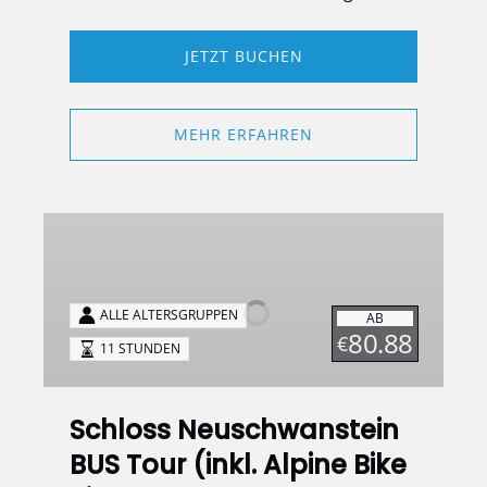
JETZT BUCHEN
MEHR ERFAHREN
Schloss
Neuschwanstein
BUS
Tour
ALLE ALTERSGRUPPEN
AB
(inkl.
80.88
€
11 STUNDEN
Alpine
Bike
Ride
Schloss Neuschwanstein
ODER
BUS Tour (inkl. Alpine Bike
Besuch